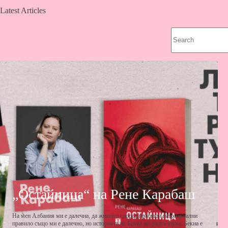
Latest Articles
„Остайница“ на Рене Карабаш
На мен Албания ми е далечна, да живееш според прастари патриархални
правило също ми е далечно, но историята на Бекиа ме развълнува. Бекиа е