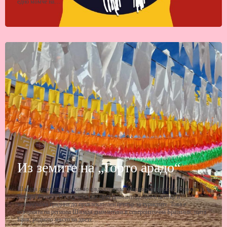
едно момче на…
Из земите на „Торто арадо“
Шапада диамантина – какво е вдъхновило бразилския писател Итамар
Виейра Жуниор От скривалище през диамантодобивен център и
зеленчукова градина до привлекателен център за туристите. Това е
историята на региона Шапада диамантина в североизточна Бразилия, щата
Баия, родното място на двете…