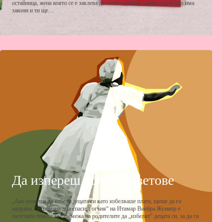
остайница, жена която се е заклева да остане девица. „това семейство има
закони и ти ще…
Да изпереш всички цветове
„Ако можеше да избели децата си като избелваше плата, щеше да го
направи.“ В романа „Да спасиш огъня“ на Итамар Виейра Жуниор е
засегната темата за стремежа на родителите да „избелят“ децата си, за да ги