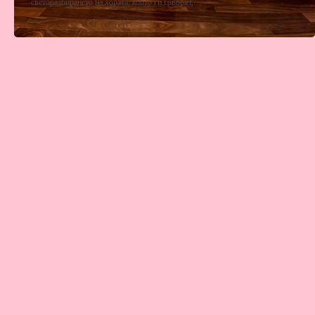
светоразбирането на хората, които ги говорят,…