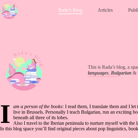
Skip
to
Rada’s Blog
Articles
Publi
content
This is Rada’s blog, a spa
languages
,
Bulgarian
&
I
am a person of the books:
I read them, I translate them and I let
live in Brussels. Personally I teach Bulgarian, run an exciting b
beneath all three of its lobes.
Also I travel to the Iberian peninsula to nurture myself with the
In this blog space you’ll find original pieces about pop linguistics, bo