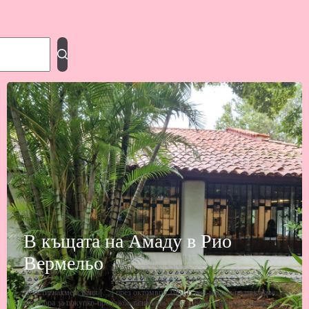
В къщата на Амаду в Рио
Вермельо
Пристигнахме в Баия […] през октомври 1961 г. най-накрая подписахме
договора за покупко-продажба за нашата къща в Баия, която се намира на