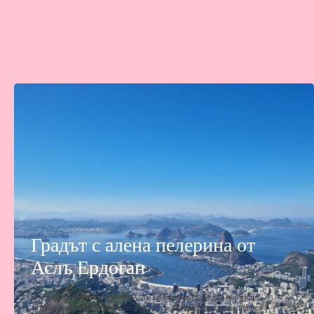
Градът с алена пелерина от
Аслъ Ердоган
В „Градът с алена пелерина“ Аслъ Ердоган създава два портрета –
автобиографичен портрет на млада турска писателка, попаднала в