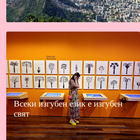
плашещия, но пленителен град Рио де Жанейро и втори портрет на самия
град. Йозгюр идва в Рио с намерение да остане…
Всеки изгубен език е изгубен
свят
„Езикът е мисъл, езикът е дух, езикът е начин да видим света и да оценим
живота“ Даяра Тукано Бразилските езици разказват за пътя изминат от
предците на коренните жители и като всеки език отразяват