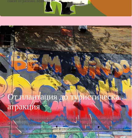
спасят от расизма. Майките…
От плантация до туристическа
атракция
или как фавелата се преобразява Колибата се къпеше сред природа, защото
бе кацнала на един от най-високите и стръмни склонове на Моро до
Бабилония, и когато обитателите ѝ слепешком излизаха, отмятайки пердето
от гниещи дрипи на мястото на вратата, пред…