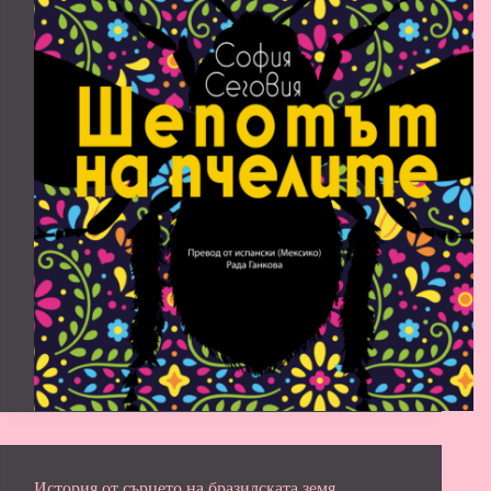
История от сърцето на бразилската земя