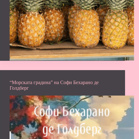
“Морската градина” на Софи Бехарано де
Голдберг