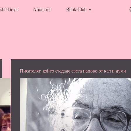
shed texts
About me
Book Club
Писателят, който създаде света наново от кал и думи