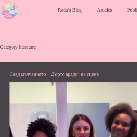
Skip
to
Rada’s Blog
Articles
Publi
content
Category
literature
След мълчанието – „Торто арадо“ на сцена