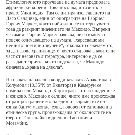
Етимологичното проучване на думата предполага
африкански корени. Това посочва, и този път с
право, Уикипедия. Там се цитира изследването на
Дасо Салдивар, един от биографите на Габриел
Гарсия Маркес, които най-силно се интересуват от
това да разкрият значението на Макондо. Въпреки
че самият Гарсия Маркес заявява, че го вълнува
повече означаващото на думата, „харесваше ми
нейното поетично звучене“, отколкото означаемото,
за да назове хранилището, което съдържа значителна
част от неговата литература, интересно е да се
разгадае теорията, която подсказва, че Макондо
означава „храна на дявола“.
На същата паралелна координата като Аракатака в
Колумбия (10,35°N от Екватора) в Камерун се
намира село Макондо. Картографското съвпадение е
и езиково. Макондо е селище, чието име произхожда
от разпространението на един от вариантите на
езика банту: маконде, език, говорен от едноименна
етническа група, произхождаща от околностите на
езерото Танганайка в днешни Танзания и
Мозамбик.