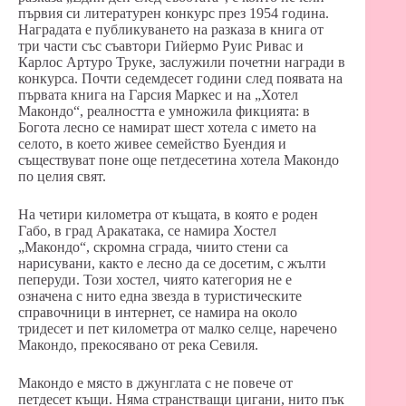
първия си литературен конкурс през 1954 година.
Наградата е публикуването на разказа в книга от
три части със съавтори Гийермо Руис Ривас и
Карлос Артуро Труке, заслужили почетни награди в
конкурса. Почти седемдесет години след появата на
първата книга на Гарсия Маркес и на „Хотел
Макондо“, реалността е умножила фикцията: в
Богота лесно се намират шест хотела с името на
селото, в което живее семейство Буендия и
съществуват поне още петдесетина хотела Макондо
по целия свят.
На четири километра от къщата, в която е роден
Габо, в град Аракатака, се намира Хостел
„Макондо“, скромна сграда, чиито стени са
нарисувани, както е лесно да се досетим, с жълти
пеперуди. Този хостел, чиято категория не е
означена с нито една звезда в туристическите
справочници в интернет, се намира на около
тридесет и пет километра от малко селце, наречено
Макондо, прекосявано от река Севиля.
Макондо е място в джунглата с не повече от
петдесет къщи. Няма странстващи цигани, нито пък