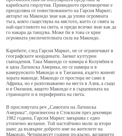
карибската гюрлутия. Привидното противоречие е
преодоляна от повествованието на Гарсия Маркес;
авторът на Макондо знае как да улови огромната
тъга, която съществува на мястото, което се смята за
най-щастливото на света, и преди всичко знае как да
го накара да танцува. Може би в това се крие
огромната увеличителната сила на Макондо.
Карибите, след Гарсия Маркес, не се ограничават в
географските координати. Заемат културни
съвпадения. Така Макондо се намира в Колумбия и
в цяла Латинска Америка, но се намира и в
камерунското Макондо и в Танзания, където живеят
хората маконде. Макондо се простира не само в
Африка, но е разпознаваемо на места в Азия, а също
и в Океания, защото Макондо е в сърцевината на
страниците и в периферията на света.
В прословутата реч „Самотата на Латинска
Америка“, произнесена в Стокхолм през декември
1982 година, Гарсия Маркес завършва с едно
утопично желание. Той настойчиво моли за втори
шанс да възвърне доброто име на жителите на
Макондо. Четиридесет години по-късно, желанието