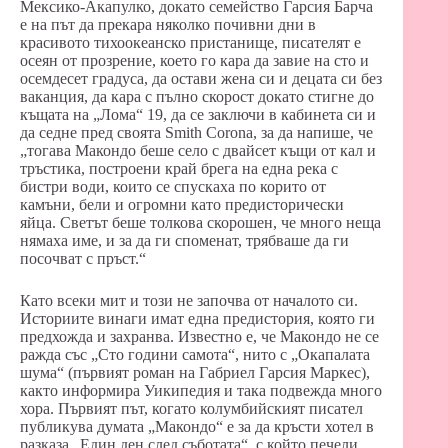
Мексико-Акапулко, докато семейство Гарсия Барча
е на път да прекара няколко почивни дни в
красивото тихоокеанско пристанище, писателят е
осеян от прозрение, което го кара да завие на сто и
осемдесет градуса, да остави жена си и децата си без
ваканция, да кара с пълно скорост докато стигне до
къщата на „Лома“ 19, да се заключи в кабинета си и
да седне пред своята Smith Corona, за да напише, че
„тогава Макондо беше село с двайсет къщи от кал и
тръстика, построени край брега на една река с
бистри води, които се спускаха по корито от
камъни, бели и огромни като предисторически
яйца. Светът беше толкова скорошен, че много неща
нямаха име, и за да ги споменат, трябваше да ги
посочват с пръст.“
Като всеки мит и този не започва от началото си.
Историите винаги имат една предистория, която ги
предхожда и захранва. Известно е, че Макондо не се
ражда със „Сто години самота“, нито с „Окапалата
шума“ (първият роман на Габриел Гарсия Маркес),
както информира Уикипедия и така подвежда много
хора. Първият път, когато колумбийският писател
публикува думата „Макондо“ е за да кръсти хотел в
разказа „Един ден след съботата“, с който печели