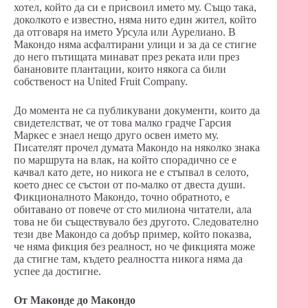
хотел, който да си е присвоил името му. Също така,
доколкото е известно, няма нито един жител, който
да отговаря на името Урсула или Аурелиано. В
Макондо няма асфалтирани улици и за да се стигне
до него пътищата минават през реката или през
банановите плантации, които някога са били
собственост на United Fruit Company.
До момента не са публикувани документи, които да
свидетелстват, че от това малко градче Гарсия
Маркес е знаел нещо друго освен името му.
Писателят прочел думата Макондо на няколко знака
по маршрута на влак, на който спорадично се е
качвал като дете, но никога не е стъпвал в селото,
което днес се състои от по-малко от двеста души.
Фикционалното Макондо, точно обратното, е
обитавано от повече от сто милиона читатели, ала
това не би съществувало без другото. Следователно
тези две Макондо са добър пример, който показва,
че няма фикция без реалност, но че фикцията може
да стигне там, където реалността никога няма да
успее да достигне.
От Маконде до Макондо