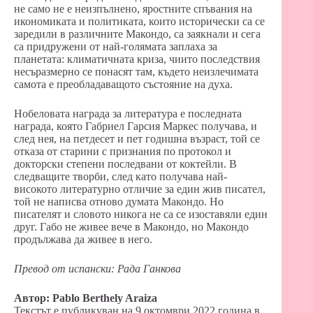
не само не е неизпълнено, яростните спъвания на
икономиката и политиката, които исторически са се
заредили в различните Макондо, са заякнали и сега
са придружени от най-голямата заплаха за
планетата: климатичната криза, чиито последствия
несъразмерно се понасят там, където неизлечимата
самота е преобладаващото състояние на духа.
Нобеловата награда за литература е последната
награда, която Габриел Гарсия Маркес получава, и
след нея, на петдесет и пет годишна възраст, той се
отказа от старини с признания по протокол и
докторски степени последвани от коктейли. В
следващите творби, след като получава най-
високото литературно отличие за един жив писател,
той не написва отново думата Макондо. Но
писателят и словото никога не са се изоставяли един
друг. Габо не живее вече в Макондо, но Макондо
продължава да живее в него.
Превод от испански: Рада Ганкова
Автор: Pablo Berthely Araiza
Текстът е публикуван на 9 октомври 2022 година в