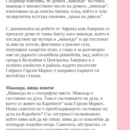
Салдивар обяснява, че думата „маконде“ на езика
маконде е множествено число на думата „ликонде“,
използвана за да описва банана, плод, който в тази
хилядолетна култура означава „храна на дявола“.
С движенията на робите от Африка към Америка се
пренасят думи от езика банту, като маконде, която в
последствие ще мутира в „макондо“ и ще послужат
за име на хотели, фиктивни и реални села,
популярни хазартни игри, а също и за разговорно
име на дървото cavanillesia platanifolia, вид, който се
среща в Колумбия и Централна Америка и е
особено изобилен в района, където писателят
Габриел Гарсия Маркес е направил първите си
житейски стъпки.
Макондо, нищо повече
„Макондо не е географско място. Макондо е
състояние на духа. Това е състоянието на духа, в
което се живее на Карибите“ каза Гарсия Маркес.
Нима самотата не е преобладаващото състояние на
духа на Карибите? Със сигурност полковникът,
който няма кой да му пише, няма да се поколебае да
потвърди подобно нещо. Самотата, абстрактно, се
противопоставя на популярната представа за