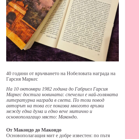
40 години от връчването на Нобеловата награда на
Гарсия Маркес
На 10 октомври 1982 година до Габриел Гарсия
Маркес достига новината: спечелил е най-голямата
литературна награда в света. По този повод
авторът на това есе показва многото връзки
между една дума и едно вече митично и
основополагащо място: Макондо.
От Макондо до Макондо
Основополагащия мит е добре известен: по пътя