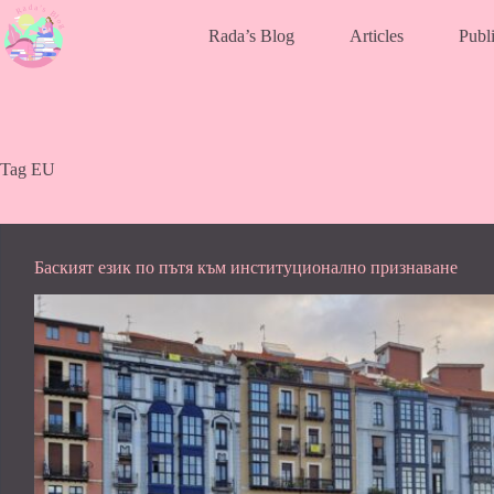
Skip
to
Rada’s Blog
Articles
Publi
content
Tag
EU
Баският език по пътя към институционално признаване