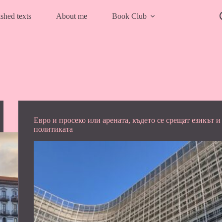
shed texts
About me
Book Club
Евро и просеко или арената, където се срещат езикът и
политиката