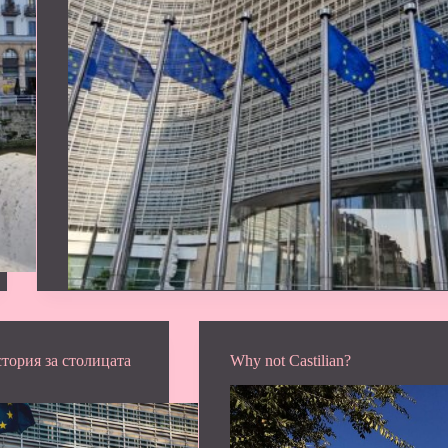
тория за столицата
Why not Castilian?