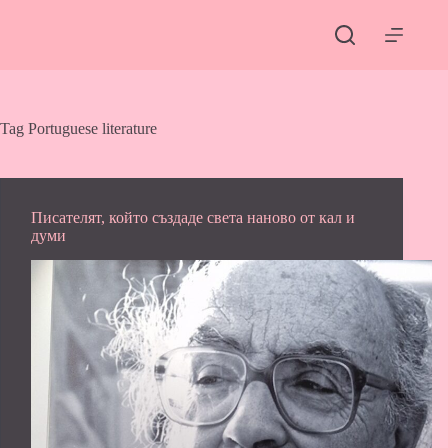
Skip
to
content
Tag
Portuguese literature
Писателят, който създаде света наново от кал и
думи