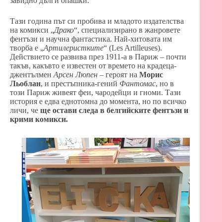
завидно дълги опашки.
Тази година път си пробива и младото издателства
на комикси „
Драко
“, специализирано в жанровете
фентъзи и научна фантастика. Най-хитовата им
творба е „
Артилеристките
“ (Les Artilleuses).
Действието се развива през 1911-а в Париж – почти
такъв, какъвто е известен от времето на крадеца-
джентълмен
Арсен Люпен
– героят на
Морис
Льоблан
, и престъпника-гений
Фантомас
, но в
този Париж живеят феи, чародейци и гноми. Тази
история е едва еднотомна до момента, но по всичко
личи, че
ще остави следа в белгийските фентъзи и
крими комикси.