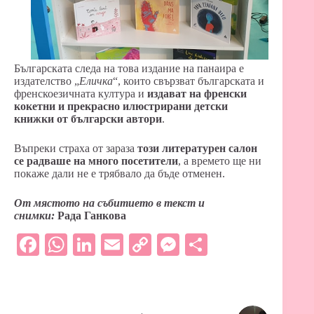
Българската следа на това издание на панаира е
издателство „
Еличка
“, които свързват българската и
френскоезичната култура и
издават на френски
кокетни и прекрасно илюстрирани детски
книжки от български автори
.
Въпреки страха от зараза
този литературен салон
се радваше на много посетители
, а времето ще ни
покаже дали не е трябвало да бъде отменен.
От мястото на събитието в текст и
снимки:
Рада Ганкова
Fa
W
Li
E
C
M
S
ce
ha
nk
m
op
es
ha
bo
ts
ed
ail
y
se
re
ok
A
In
Li
ng