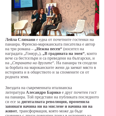
Лейла Слимани
е една от почетните гостенки на
панаира. Френско-мароканската писателка е автор
на три романа –
„Нежна песен“
(носител на
наградата „
Гонкур
„),
„В градината на змея“
, които
вече са бестселъри и са преведени на български, и
на „
Страната на другите
“. На панаира тя сподели
за борбата на мароканските жени да заемат място в
историята и в обществото и за спомените си от
родната земя.
Звездата на съвременната италианска
литература
Алесандро Барико
е друг почетен гост
на панаира. Той представи на публиката последното
си есе за
дигиталната революция, променила
завинаги начина ни на мислене и начина ни на
живот
, трансформация, която може да бъде
сравнена с други повратни точка в историята на