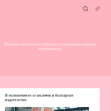
Skip
to
content
Панаирът на книгата в Брюксел се провежда въпреки
коронавируса
В изложението се включи и българско
издателство