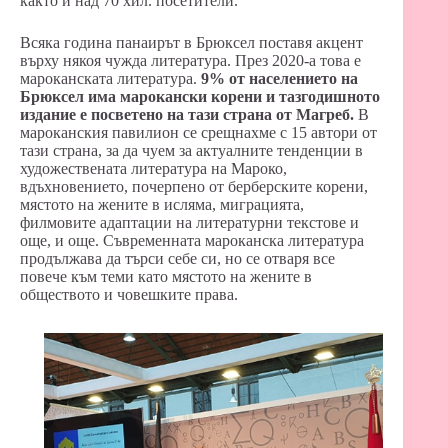
както и над 70 хил. посетители.
Всяка година панаирът в Брюксел поставя акцент
върху някоя чужда литература. През 2020-а това е
мароканската литература.
9% от населението на
Брюксел има марокански корени и тазгодишното
издание е посветено на тази страна от Магреб.
В
мароканския павилион се срещнахме с 15 автори от
тази страна, за да чуем за актуалните тенденции в
художествената литература на Мароко,
вдъхновението, почерпено от берберските корени,
мястото на жените в исляма, миграцията,
филмовите адаптации на литературни текстове и
още, и още. Съвременната мароканска литература
продължава да търси себе си, но се отваря все
повече към теми като мястото на жените в
обществото и човешките права.