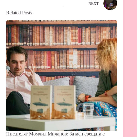
NEXT
pp
nk
er
Related Posts
Писателят Момчил Миланов: За мен срещата с