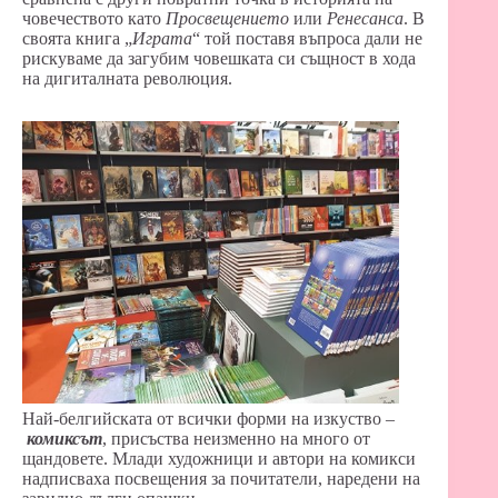
човечеството като
Просвещението
или
Ренесанса
. В
своята книга „
Играта
“ той поставя въпроса дали не
рискуваме да загубим човешката си същност в хода
на дигиталната революция.
Най-белгийската от всички форми на изкуство –
комиксът
, присъства неизменно на много от
щандовете. Млади художници и автори на комикси
надписваха посвещения за почитатели, наредени на