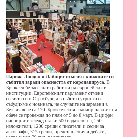
Париж, Лондон и Лайпциг отменят книжните си
събития заради опасността от коронавируса
. В
Брюксел бе засегната работата на европейските
институции. Европейският парламент отмени
сесията си в Страсбург, а в събота сутринта се
събудихме с новината, че случаите на заразени в
Белгия вече са 170. Брюкселският панаир на книгата
обаче се провежда по план от 5 до 8 март. В цифри
панаирът изглежда така: 500 издателства, 250
изложители, 1200 срещи с писатели и сесии за
автографи, 315 срещи, представления и дебати,