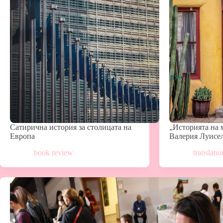
Сатирична история за столицата на
„Историята на 
Европа
Валерия Луисе
book review
translatio