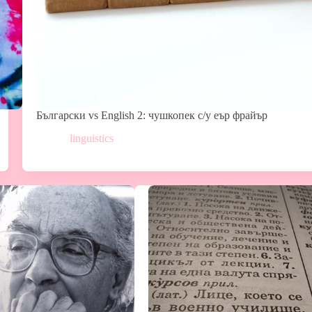
Български vs English 2: чушкопек с/у еър фрайър
linguistics