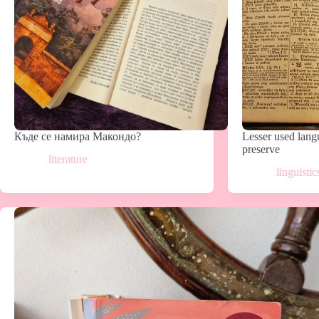
Къде се намира Макондо?
Lesser used langu
preserve
literature
linguistic