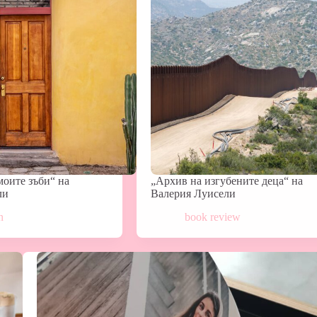
моите зъби“ на
„Архив на изгубените деца“ на
ли
Валерия Луисели
n
book review