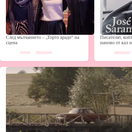
След мълчанието – „Торто арадо“ на
Писателят, койт
сцена
наново от кал 
event
literature
literature