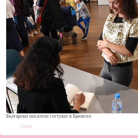
Български писатели гостуват в Брюксел
event