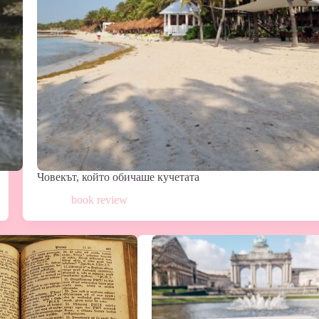
Човекът, който обичаше кучетата
book review