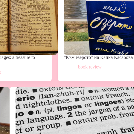
ages: a treasure to
“Към езерото” на Капка Касабова
book review
s