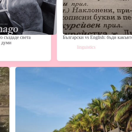
о създаде света
Български vs English: бъди какъвт
и думи
linguistics