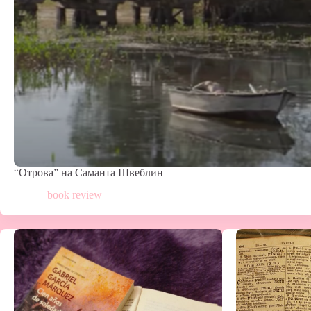
“Отрова” на Саманта Швеблин
book review