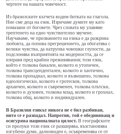
чертите на нашата човечност.
Из бразилските кътчета водим битката на глагола.
Ние сме деца на език. Изричаме думите му като
помазани от боговете. Чрез словата му улавяме
трептенето на едно чувствително звучене.
Научаваме, че призванието на езика е да разкрива
любовта, да попива прегрешението, да обогатява с
велики чувства, да натрупва човешки глупости, да
подслонява възприятията на модерността, да се
изправя пред крайни преживявания; този език,
който е толкова банален, колкото и утопичен,
толкова трансцендентален, колкото и хаотично,
толкова пропаднал, колкото и възвишено, толкова
идеологически, колкото е гротесков, толкова
архаичен, колкото и съвременен, толкова плътски,
колкото и духовен, толкова млад, колкото и грохнал,
толкова общ, колкото и индивидуален.
В Бразилия езикът никога не е бил разбиван,
нито се е разпадал. Напротив, той е обединяващ и
осигурява националната цялост.
В географските
си пролуки този език се разширява, възстановява
изгубени думи, далновиден е, осъвременява се от