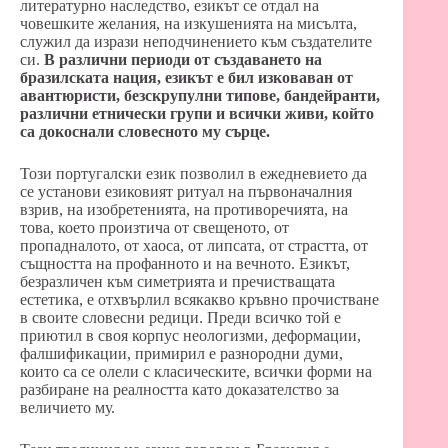
литературно наследство, езикът се отдал на
човешките желания, на изкушенията на мисълта,
служил да изрази неподчинението към създателите
си.
В различни периоди от създаването на
бразилската нация, езикът е бил изковаван от
авантюристи, безскрупулни типове, бандейранти,
различни етнически групи и всички живи, който
са докоснали словесното му сърце.
Този португалски език позволил в ежедневието да
се установи езиковият ритуал на първоначалния
взрив, на изобретенията, на противоречията, на
това, което произтича от свещеното, от
пропадналото, от хаоса, от липсата, от страстта, от
същността на профанното и на вечното. Езикът,
безразличен към симетрията и пречистващата
естетика, е отхвърлил всякакво кръвно прочистване
в своите словесни редици. Преди всичко той е
приютил в своя корпус неологизми, деформации,
фалшификации, примирил е разнородни думи,
които са се олели с класическите, всички форми на
разбиране на реалността като доказателство за
величието му.