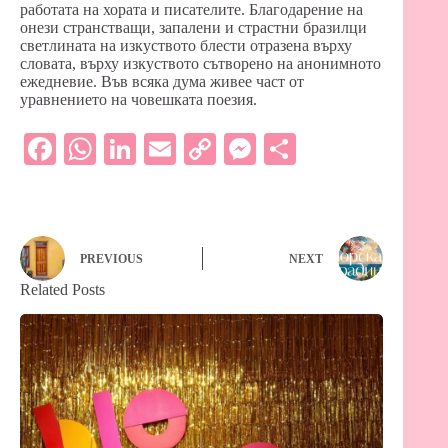
работата на хората и писателите. Благодарение на
онези странстващи, запалени и страстни бразилци
светлината на изкуството блести отразена върху
словата, върху изкуството сътворено на анонимното
ежедневие. Във всяка дума живее част от
уравнението на човешката поезия.
Fa
W
Li
E
C
M
S
ce
ha
nk
m
op
es
ha
bo
ts
ed
ail
y
se
re
ok
A
In
Li
ng
PREVIOUS
NEXT
pp
nk
er
Related Posts