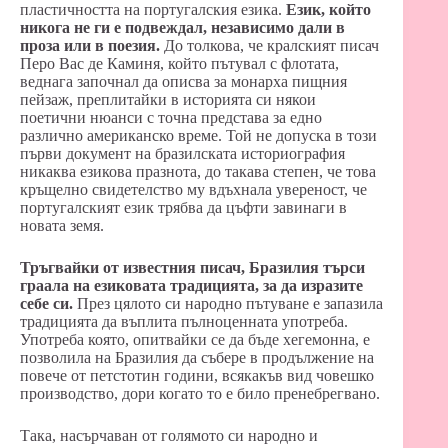
пластичността на португалския езика.
Език, който
никога не ги е подвеждал, независимо дали в
проза или в поезия.
До толкова, че кралският писач
Перо Вас де Каминя, който пътувал с флотата,
веднага започнал да описва за монарха пищния
пейзаж, преплитайки в историята си някои
поетични нюанси с точна представа за едно
различно американско време. Той не допуска в този
първи документ на бразилската историография
никаква езикова празнота, до такава степен, че това
кръщелно свидетелство му вдъхнала увереност, че
португалският език трябва да цъфти завинаги в
новата земя.
Тръгвайки от известния писач, Бразилия търси
граала на езиковата традицията, за да изразите
себе си.
През цялото си народно пътуване е запазила
традицията да въплита пълноценната употреба.
Употреба която, опитвайки се да бъде хегемонна, е
позволила на Бразилия да събере в продължение на
повече от петстотин години, всякакъв вид човешко
производство, дори когато то е било пренебрегвано.
Така, насърчаван от голямото си народно и