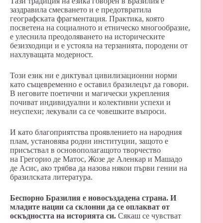
Тази традиция на езика говорен в Бразилия е
заздравила смесването и е предотвратила
географската фрагментация. Практика, която
посветена на социалното и етническо многообразие,
е улеснила преодоляването на историческите
безизходици и е устояла на терзанията, породени от
нахлуващата модерност.
Този език ни е диктувал цивилизационни норми
като същевременно е оставил бразилецът да говори.
В неговите поетични и магически укрепления
почиват индивидуални и колективни успехи и
неуспехи; лекували са се човешките въпроси.
И като благоприятства проявлението на народния
плам, установява родни институции, защото е
присъствал в основополагащото творчество
на Грегорио де Матос, Жозе де Аленкар и Машадо
де Асис, ако трябва да назова някои първи гении на
бразилската литература.
Беспорно Бразилия е новосъздадена страна. И
младите нации са склонни да се оплакват от
оскъдността на историята си.
Сякаш се чувстват