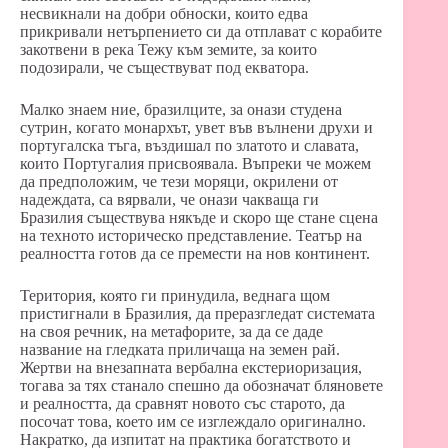
несвикнали на добри обноски, които едва
прикривали нетърпението си да отплават с корабите
закотвени в река Тежу към земите, за които
подозирали, че съществуват под екватора.
Малко знаем ние, бразилците, за онази студена
сутрин, когато монархът, увет във вълнени друхи и
португалска тъга, въздишал по златото и славата,
които Португалия присвоявала. Въпреки че можем
да предположим, че тези моряци, окрилени от
надеждата, са вярвали, че онази чакваща ги
Бразилия съществува някъде и скоро ще стане сцена
на техното историческо представление. Театър на
реалността готов да се премести на нов континент.
Територия, която ги принудила, веднага щом
пристигнали в Бразилия, да преразгледат системата
на своя речник, на метафорите, за да се даде
название на гледката приличаща на земен рай.
Жертви на внезапната вербална екстериоризация,
тогава за тях станало спешно да обозначат бляновете
и реалността, да сравнят новото със старото, да
посочат това, което им се изглеждало оригинално.
Накратко, да изпитат на практика богатството и