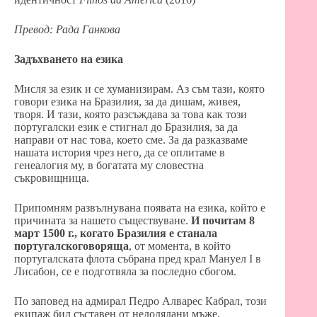
Превод: Рада Ганкова
Задъхването на езика
Мисля за език и се хуманизирам. Аз съм тази, която
говори езика на Бразилия, за да дишам, живея,
творя. И тази, която разсъждава за това как този
португалски език е стигнал до Бразилия, за да
направи от нас това, което сме. За да разказваме
нашата история чрез него, да се оплитаме в
генеалогия му, в богатата му словестна
съкровищница.
Припомням развълнувана появата на езика, който е
причината за нашето съществуване.
И почитам 8
март 1500 г., когато Бразилия е станала
португалскоговоряща
, от момента, в който
португалската флота събрана пред крал Мануел I в
Лисабон, се е подготвяла за последно сбогом.
По заповед на адмирал Педро Алварес Кабрал, този
екипаж бил съставен от недодялани мъже,