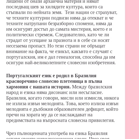
лишени от онази архаична материя и нямат
последващ шев за хилядите култура, които са
стъпвали по нейната земя. Тези нации се страхуват,
че техните културни подвизи няма да отекват и че
техните натрупани безразборно спомени, няма да
им осигурят достъп до самата мистерия, което е и
политически стремеж. Следователно, като че ли
страдат от усещане за празнота и в себе си носят
несезаема пропаст. Но тези страни не обръщат
внимание на факта, че езикът, какъвто е случаят с
португалския, им е дал генеалогия, способна да им
осигури най-великолепните словесни изобретения.
Португалският език е родил в Бразилия
красноречиво словесно плетеница в пълна
хармония с нашата история.
Между бразилския
народ и езика няма дисонанс или несъгласие.
Бразилия, когато говори, мисли или измисля, никога
не излиза извън мелодията. Това, което излиза извън
мелодията е дълбокия образователен дефицит, който
пречи на хората му да се наслаждават на
предимствата на въпросната словесна привилегия.
Чрез пълноценната употреба на езика Бразилия
оставя своите цивилизационни следи. Чрез своя