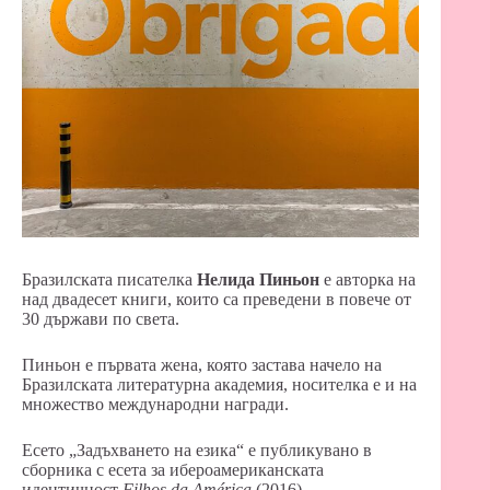
Бразилската писателка
Нелида Пиньон
е авторка на
над двадесет книги, които са преведени в повече от
30 държави по света.
Пиньон е първата жена, която застава начело на
Бразилската литературна академия, носителка е и на
множество международни награди.
Есето „Задъхването на езика“ е публикувано в
сборника с есета за ибероамериканската
идентичност
Filhos da América
(2016)