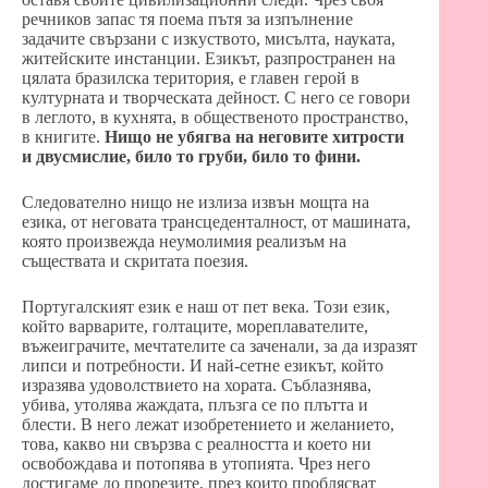
речников запас тя поема пътя за изпълнение
задачите свързани с изкуството, мисълта, науката,
житейските инстанции. Езикът, разпространен на
цялата бразилска територия, е главен герой в
културната и творческата дейност. С него се говори
в леглото, в кухнята, в общественото пространство,
в книгите.
Нищо не убягва на неговите хитрости
и двусмислие, било то груби, било то фини.
Следователно нищо не излиза извън мощта на
езика, от неговата трансцеденталност, от машината,
която произвежда неумолимия реализъм на
съществата и скритата поезия.
Португалският език е наш от пет века. Този език,
който варварите, голтаците, мореплавателите,
въжеиграчите, мечтателите са заченали, за да изразят
липси и потребности. И най-сетне езикът, който
изразява удоволствието на хората. Съблазнява,
убива, утолява жаждата, плъзга се по плътта и
блести. В него лежат изобретението и желанието,
това, какво ни свързва с реалността и което ни
освобождава и потопява в утопията. Чрез него
достигаме до прорезите, през които проблясват